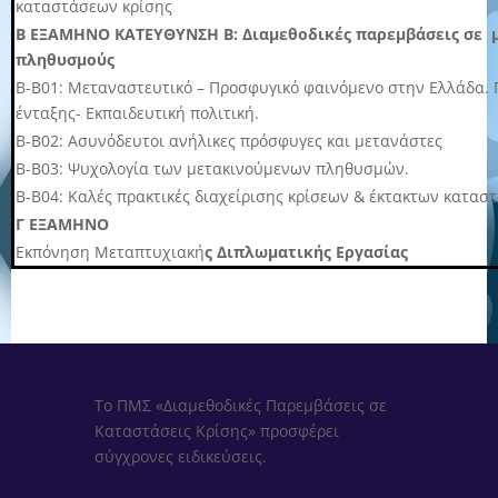
καταστάσεων κρίσης
Β ΕΞΑΜΗΝΟ ΚΑΤΕΥΘΥΝΣΗ Β: Διαμεθοδικές παρεμβάσεις σε 
πληθυσμούς
Β-Β01: Μεταναστευτικό – Προσφυγικό φαινόμενο στην Ελλάδα. 
ένταξης- Εκπαιδευτική πολιτική.
B-Β02: Ασυνόδευτοι ανήλικες πρόσφυγες και μετανάστες
Β-Β03: Ψυχολογία των μετακινούμενων πληθυσμών.
Β-Β04: Καλές πρακτικές διαχείρισης κρίσεων & έκτακτων κατασ
Γ ΕΞΑΜΗΝΟ
Εκπόνηση Μεταπτυχιακή
ς Διπλωματικής Εργασίας
Το ΠΜΣ «Διαμεθοδικές Παρεμβάσεις σε
Καταστάσεις Κρίσης» προσφέρει
σύγχρονες ειδικεύσεις.