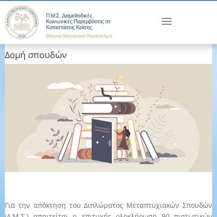
Π.Μ.Σ. Διαμεθοδικές
Κοινωνικές Παρεμβάσεις σε
Καταστάσεις Κρίσης
Ελληνικό Μεσογειακό Πανεπιστήμιο
Δομή σπουδών
Για την απόκτηση του Διπλώματος Μεταπτυχιακών Σπουδών
(Δ.Μ.Σ.) απαιτείται η επιτυχής ολοκλήρωση 90 πιστωτικών